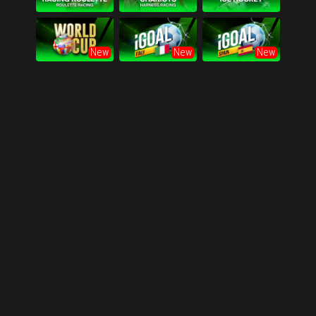
New
New
New