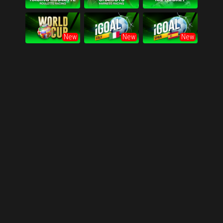
New
New
New