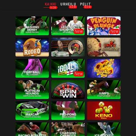
KAIKKI
URHEILU
PELIT
NEW
NEW
NEW
New
New
New